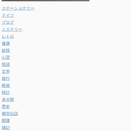
ステーショナリー
ドイツ
ブログ
ミステリー
レトロ
健康
妖怪
心霊
怪談
文学
旅行
映画
時計
未分類
歴史
都市伝説
開運
雑記