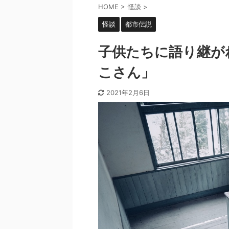
HOME
>
怪談
>
怪談
都市伝説
子供たちに語り継が
こさん」
2021年2月6日