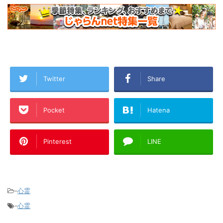
Twitter
Share
Pocket
Hatena
Pinterest
LINE
-
心霊
-
心霊