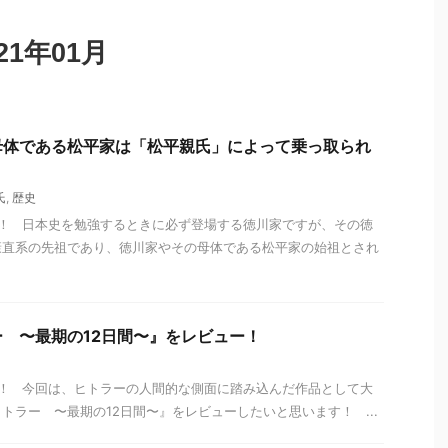
1年01月
母体である松平家は「松平親氏」によって乗っ取られ
氏
,
歴史
！ 日本史を勉強するときに必ず登場する徳川家ですが、その徳
康直系の先祖であり、徳川家やその母体である松平家の始祖とされ
 〜最期の12日間〜』をレビュー！
！ 今回は、ヒトラーの人間的な側面に踏み込んだ作品として大
トラー 〜最期の12日間〜』をレビューしたいと思います！ ...