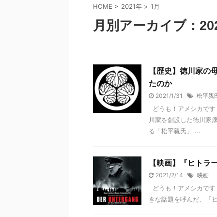
HOME
>
2021年
>
1月
月別アーカイブ：202
【歴史】徳川家の
たのか
2021/1/31
松平親
どうも！アメシカです
川家を創設した徳川家
る「松平親氏」 ...
【映画】『ヒトラー
2021/2/14
映画
どうも！アメシカです
きな話題を呼んだ、『ヒ