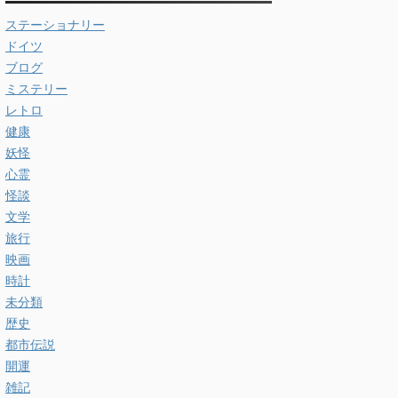
ステーショナリー
ドイツ
ブログ
ミステリー
レトロ
健康
妖怪
心霊
怪談
文学
旅行
映画
時計
未分類
歴史
都市伝説
開運
雑記