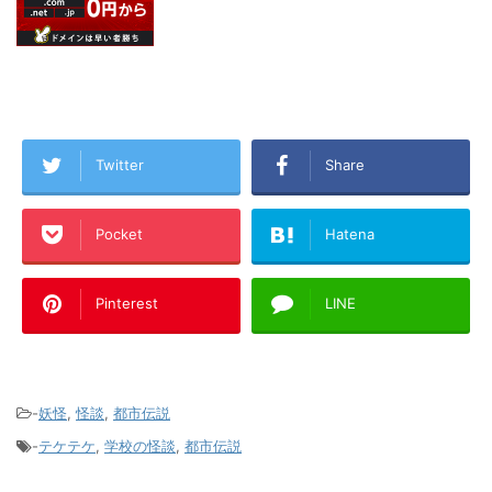
Twitter
Share
Pocket
Hatena
Pinterest
LINE
-
妖怪
,
怪談
,
都市伝説
-
テケテケ
,
学校の怪談
,
都市伝説