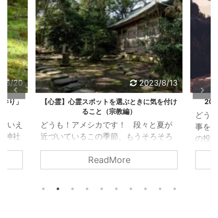
5/6/20
2023/8/13
墓参り」
【心霊】心霊スポットを選ぶときに気を付け
20
ること（宗教編）
どう
といえ
どうも！アメシカです！ 段々と夏が
事を
 神社
近づいているこの季節、もうそろそろ
の投
日を浴
心霊スポットに行こうという方も多い
ログで
ReadMore
がない
のではないでしょうか？ 夏の風物詩
方々
うな方
とも言える心霊スポット巡りですが、
い限
ないの
場所によっては本当に危ないことにな
がた
、最も
る可能性があります・・・ そこで今
日で
ありま
回は、心霊スポット選びの際に気を付
って