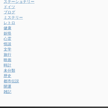
ステーショナリー
ドイツ
ブログ
ミステリー
レトロ
健康
妖怪
心霊
怪談
文学
旅行
映画
時計
未分類
歴史
都市伝説
開運
雑記