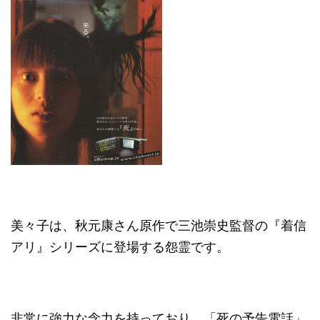
美々子は、秋元康さん原作で三池崇史監督の『着信
アリ』シリーズに登場する怨霊です。
非常に強力な念力を持っており、「死の予告電話」