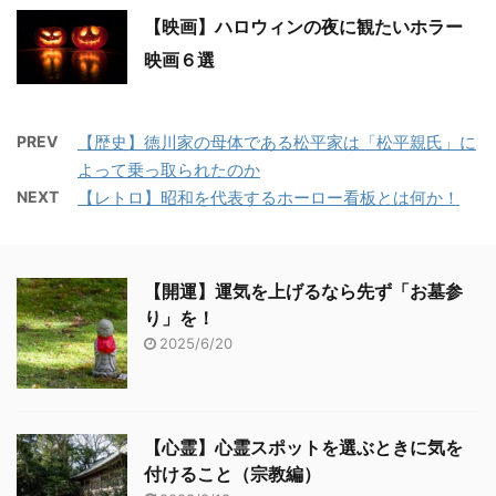
【映画】ハロウィンの夜に観たいホラー
映画６選
PREV
【歴史】徳川家の母体である松平家は「松平親氏」に
よって乗っ取られたのか
NEXT
【レトロ】昭和を代表するホーロー看板とは何か！
【開運】運気を上げるなら先ず「お墓参
り」を！
2025/6/20
【心霊】心霊スポットを選ぶときに気を
付けること（宗教編）