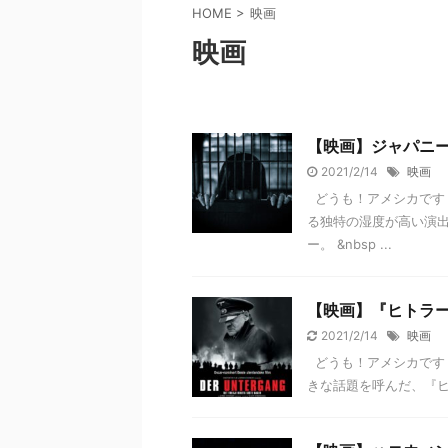
HOME
>
映画
映画
【映画】ジャパニ
2021/2/14
映画
どうも！アメシカです
る独特の湿度が高い演
ー。 &nbsp ...
【映画】『ヒトラー
2021/2/14
映画
どうも！アメシカです
きな話題を呼んだ、『ヒ