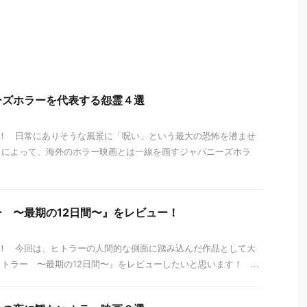
ーズホラーを代表する怨霊４選
！ 日常にありそうな風景に「呪い」という最大の恐怖を潜ませ
出によって、海外のホラー映画とは一線を画すジャパニーズホラ
 〜最期の12日間〜』をレビュー！
！ 今回は、ヒトラーの人間的な側面に踏み込んだ作品として大
トラー 〜最期の12日間〜』をレビューしたいと思います！ ...