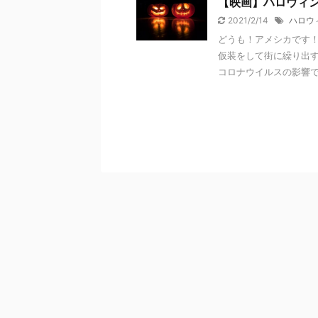
【映画】ハロウィ
2021/2/14
ハロウ
どうも！アメシカです！
仮装をして街に繰り出す
コロナウイルスの影響で、