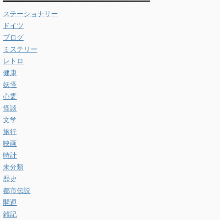
ステーショナリー
ドイツ
ブログ
ミステリー
レトロ
健康
妖怪
心霊
怪談
文学
旅行
映画
時計
未分類
歴史
都市伝説
開運
雑記