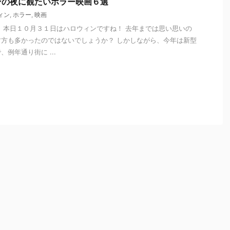
ンの夜に観たいホラー映画６選
ィン
,
ホラー
,
映画
 本日１０月３１日はハロウィンですね！ 去年までは思い思いの
方も多かったのではないでしょうか？ しかしながら、今年は新型
例年通り街に ...