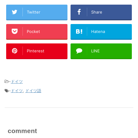
Twitter
Share
Pocket
Hatena
Pinterest
LINE
-
ドイツ
-
ドイツ
,
ドイツ語
comment